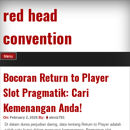
Skip
red head
to
content
convention
Menu
Bocoran Return to Player
Slot Pragmatik: Cari
Kemenangan Anda!
On:
February 2, 2026
By:
alexiz781
Di dalam dunia perjudian daring, data tentang Return to Player adalah
salah satu kunci dalam mencapai kemenangan. Permainan slot