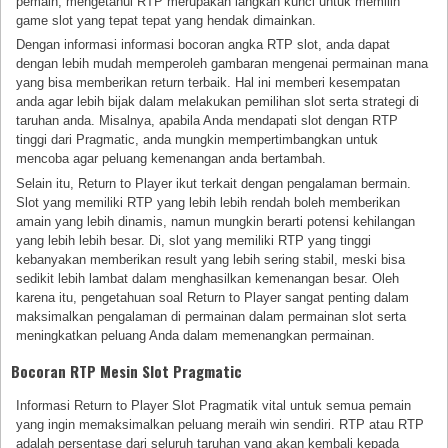
pemain, mengetahui RTP merupakan langkah kunci untuk memilih
game slot yang tepat tepat yang hendak dimainkan.
Dengan informasi informasi bocoran angka RTP slot, anda dapat
dengan lebih mudah memperoleh gambaran mengenai permainan mana
yang bisa memberikan return terbaik. Hal ini memberi kesempatan
anda agar lebih bijak dalam melakukan pemilihan slot serta strategi di
taruhan anda. Misalnya, apabila Anda mendapati slot dengan RTP
tinggi dari Pragmatic, anda mungkin mempertimbangkan untuk
mencoba agar peluang kemenangan anda bertambah.
Selain itu, Return to Player ikut terkait dengan pengalaman bermain.
Slot yang memiliki RTP yang lebih lebih rendah boleh memberikan
amain yang lebih dinamis, namun mungkin berarti potensi kehilangan
yang lebih lebih besar. Di, slot yang memiliki RTP yang tinggi
kebanyakan memberikan result yang lebih sering stabil, meski bisa
sedikit lebih lambat dalam menghasilkan kemenangan besar. Oleh
karena itu, pengetahuan soal Return to Player sangat penting dalam
maksimalkan pengalaman di permainan dalam permainan slot serta
meningkatkan peluang Anda dalam memenangkan permainan.
Bocoran RTP Mesin Slot Pragmatic
Informasi Return to Player Slot Pragmatik vital untuk semua pemain
yang ingin memaksimalkan peluang meraih win sendiri. RTP atau RTP
adalah persentase dari seluruh taruhan yang akan kembali kepada