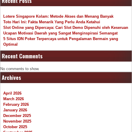
Recent Posts
Lotere Singapore Kolam: Metode Akses dan Menang Banyak
Toto Hari Ini: Fakta Menarik Yang Perlu Anda Ketahui
Slot Online yang Dipercaya: Cari Slot Demo Dipenuhi oleh Keseruan
Ucapan Motivasi Daerah yang Sangat Menginspirasi Semangat
5 Situs IDN Poker Terpercaya untuk Pengalaman Bermain yang
Optimal
Recent Comments
No comments to show.
Archives
April 2026
March 2026
February 2026
January 2026
December 2025
November 2025
October 2025