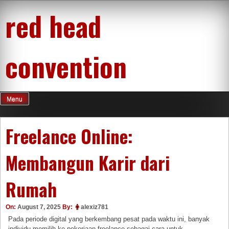
Skip
red head
to
content
convention
Menu
Freelance Online:
Membangun Karir dari
Rumah
On:
August 7, 2025
By:
alexiz781
Pada periode digital yang berkembang pesat pada waktu ini, banyak
individu memilih ke pekerjaan freelance sebagai cara untuk