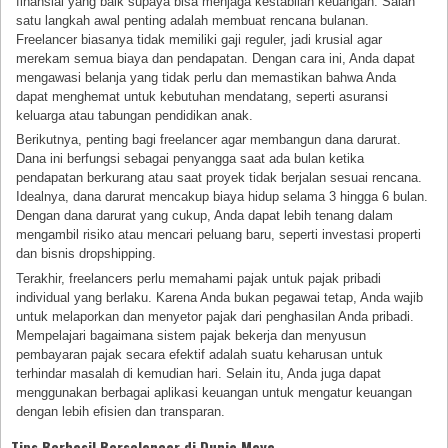
finansial yang baik supaya bisa menjaga kestabilan keuangan. Salah
satu langkah awal penting adalah membuat rencana bulanan.
Freelancer biasanya tidak memiliki gaji reguler, jadi krusial agar
merekam semua biaya dan pendapatan. Dengan cara ini, Anda dapat
mengawasi belanja yang tidak perlu dan memastikan bahwa Anda
dapat menghemat untuk kebutuhan mendatang, seperti asuransi
keluarga atau tabungan pendidikan anak.
Berikutnya, penting bagi freelancer agar membangun dana darurat.
Dana ini berfungsi sebagai penyangga saat ada bulan ketika
pendapatan berkurang atau saat proyek tidak berjalan sesuai rencana.
Idealnya, dana darurat mencakup biaya hidup selama 3 hingga 6 bulan.
Dengan dana darurat yang cukup, Anda dapat lebih tenang dalam
mengambil risiko atau mencari peluang baru, seperti investasi properti
dan bisnis dropshipping.
Terakhir, freelancers perlu memahami pajak untuk pajak pribadi
individual yang berlaku. Karena Anda bukan pegawai tetap, Anda wajib
untuk melaporkan dan menyetor pajak dari penghasilan Anda pribadi.
Mempelajari bagaimana sistem pajak bekerja dan menyusun
pembayaran pajak secara efektif adalah suatu keharusan untuk
terhindar masalah di kemudian hari. Selain itu, Anda juga dapat
menggunakan berbagai aplikasi keuangan untuk mengatur keuangan
dengan lebih efisien dan transparan.
Tips Berhasil Berselancar di Dunia Maya