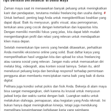
Zaman maya saat ini menawarkan banyak peluang untuk meningkatkan
karir dan pendapatan, terutama melalui freelancing dan usaha daring.
#
Untuk berhasil, penting bagi Anda untuk mengidentifikasi keahlian yang
dapat dijual. Baik itu menyusun, grafis visual, atau pemrograman,
tentukan area yang cocok dengan ketertarikan dan kapasitas kita.
Dengan memiliki memiliki fokus yang jelas, kita dapat lebih mudah
mengembangkan profil dan relasi yang relevan untuk mendapatkan
klien masa depan.
Setelah menentukan tipe servis yang hendak ditawarkan, perhatikan
Anda memiliki eksistensi online yang solid. Buat daftar karya yang
memperlihatkan hasil unggulan kita dan upload ke situs freelancing
atau sarana sosial yang relevan. Jangan malu untuk memasarkan diri
melalui blog, videografi, atau konten sosial lainnya. Selain itu, aktif
menelusuri peluang kerja dan bersikap responsif terhadap permintaan
pengguna akan membantu menciptakan nama baik yang baik di dunia
digital.
Pelihara juga kondisi sehat psikis dan fisik Anda. Bekerja di alam maya
bisa sangat menegangkan, oleh karena itu krusial untuk menyusun
jadwal kerja dan waktu santai dengan baik. Luangkan waktu untuk
melakukan olahraga, pernapasan, atau kegiatan yang Anda nikmati. Ini
bukan hanya dapat meningkatkan kinerja, tetapi juga mendukung
memelihara keseimbangan kehidupan kerja yang seimbang.