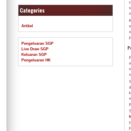
c
s
Categories
s
K
Artikel
m
o
j
Pengeluaran SGP
P
Live Draw SGP
Keluaran SGP
P
Pengeluaran HK
m
n
s
S
d
k
m
p
S
h
y
j