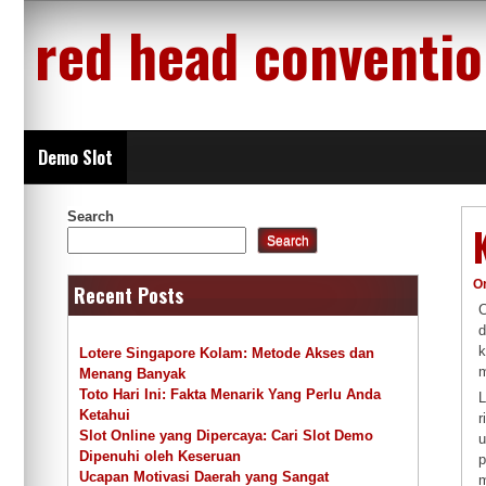
Skip
red head conventi
to
content
Demo Slot
Search
Search
O
Recent Posts
C
d
k
Lotere Singapore Kolam: Metode Akses dan
m
Menang Banyak
Toto Hari Ini: Fakta Menarik Yang Perlu Anda
L
Ketahui
r
Slot Online yang Dipercaya: Cari Slot Demo
u
Dipenuhi oleh Keseruan
p
Ucapan Motivasi Daerah yang Sangat
m