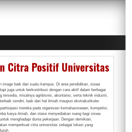
 Citra Positif Universitas
 image baik dari suatu kampus. Di area pendidikan, siswa
api juga untuk berkontribusi dengan cara aktif dalam berbagai
tersedia, misalnya agribisnis, akuntansi, serta teknik industri,
ik sendiri, baik dari hal ilmiah maupun ekstrakurikuler.
 partisipasi mereka pada organisasi kemahasiswaan, kompetisi,
 lomba karya ilmiah, dan stase menyediakan ruang bagi siswa
 untuk menghadapi dunia pekerjaan. Dengan demikian,
kan memperkuat citra universitas sebagai lokasi yang
luruh.