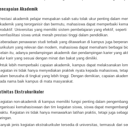
encapaian Akademik
restasi akademik pelajar merupakan salah satu tolak ukur penting dalam m
kademik yang terorganisir dan bermutu, mahasiswa dapat memperbaiki kem
roduktif. Universitas yang memiliki sistem pembelajaran yang efektif, sepe
emfasilitasi siswa untuk meraih prestasi tinggi dalam pendidikan.
eberadaan penawaran studi terbaik yang ditawarkan di kampus juga berpera
urikulum yang relevan dan modern, mahasiswa dapat memahami berbagai bidang d
elain itu, adanya pendampingan akademik dan pendampingan karier yang ak
alur karir yang sesuai dengan minat dan bakat yang dimiliki.
ntuk lebih memperbaiki capaian akademik, kampus dapat melaksanakan lomba
egiatan ini tidak hanya menyediakan praktek nyata kepada mahasiswa, te
alam berusaha di tingkat yang lebih tinggi. Dengan demikian, capaian aka
ada nama baik kampus di mata masyarakat.
ktivitas Ekstrakurikuler
egiatan non-akademik di kampus memiliki fungsi penting dalam pengembanga
rganisasi kemahasiswaan dan tim kegiatan siswa, siswa dapat mengembangk
aktu. Kegiatan ini tidak hanya menawarkan latihan praktis, tetapi juga se
aringan.
anyak jenis kegiatan ekstrakurikuler tersedia di universitas, termasuk dari s