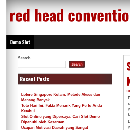
Skip
red head conventi
to
content
Demo Slot
Search
Search
Recent Posts
O
Lotere Singapore Kolam: Metode Akses dan
P
Menang Banyak
s
Toto Hari Ini: Fakta Menarik Yang Perlu Anda
y
Ketahui
k
Slot Online yang Dipercaya: Cari Slot Demo
D
Dipenuhi oleh Keseruan
y
Ucapan Motivasi Daerah yang Sangat