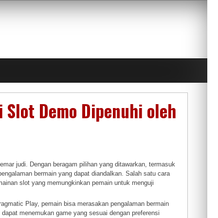
i Slot Demo Dipenuhi oleh
ggemar judi. Dengan beragam pilihan yang ditawarkan, termasuk
pengalaman bermain yang dapat diandalkan. Salah satu cara
ermainan slot yang memungkinkan pemain untuk menguji
Pragmatic Play, pemain bisa merasakan pengalaman bermain
ain dapat menemukan game yang sesuai dengan preferensi