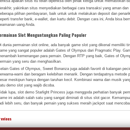
eriksa apakah situs itu telah diperiksa oleh pihak ketiga untuk memastikan 
erakhir, yakinkan situs menyediakan berbagai cara transaksi yang aman dan
eberapa pilihan pembayaran, baik untuk untuk melakukan deposit dan penarik
eperti transfer bank, e-wallet, dan kartu debit. Dengan cara ini, Anda bisa 
eamanan uang Anda.
ermainan Slot Menguntungkan Paling Populer
i dunia permainan slot online, ada banyak game slot yang dikenal memiliki 
ame yang sangat populer adalah Gates of Olympus dari Pragmatic Play. Game 
enambah kemenangan para pemain. Dengan RTP yang baik, Gates of Olympus
ermain yang seru dan menghasilkan.
elain Gates of Olympus, Sweet Bonanza juga adalah favorit di kalangan pecin
erwarna-warni dan beragam kelebihan menarik. Dengan terdapatnya metode 
esar meskipun hanya dengan taruhan kecil. Kombinasi warna dan musik ya
atu demo slot yang wajib dicoba.
idak lupa, slot demo Starlight Princess juga menggoda perhatian banyak p
ame ini adalah salah satu yang sangat diminati di situs slot gacor. Kema
adi lebih seru, dan banyak pemain yang sukses meraih jackpot saat mencoba 
revious